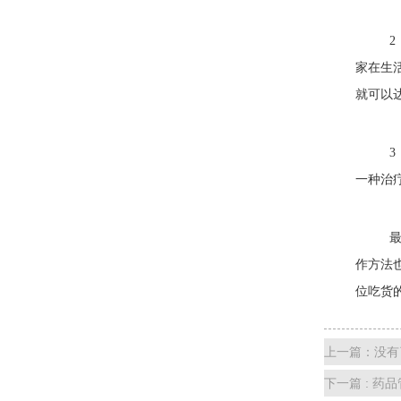
2，
家在生
就可以
3，
一种治
最后
作方法
位吃货
上一篇：没有
下一篇 : 