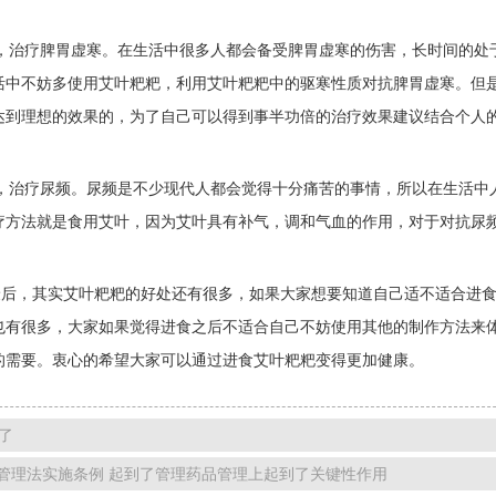
治疗脾胃虚寒。在生活中很多人都会备受脾胃虚寒的伤害，长时间的处于
活中不妨多使用艾叶粑粑，利用艾叶粑粑中的驱寒性质对抗脾胃虚寒。但
达到理想的效果的，为了自己可以得到事半功倍的治疗效果建议结合个人
治疗尿频。尿频是不少现代人都会觉得十分痛苦的事情，所以在生活中人
疗方法就是食用艾叶，因为艾叶具有补气，调和气血的作用，对于对抗尿
，其实艾叶粑粑的好处还有很多，如果大家想要知道自己适不适合进食
也有很多，大家如果觉得进食之后不适合自己不妨使用其他的制作方法来
的需要。衷心的希望大家可以通过进食艾叶粑粑变得更加健康。
了
药品管理法实施条例 起到了管理药品管理上起到了关键性作用